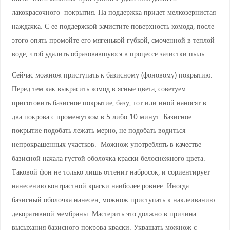
лакокрасочного покрытия. На поддержка придет мелкозернистая
наждачка. С ее поддержкой зачистите поверхность комода, после
этого опять промойте его мягенькой губкой, смоченной в теплой
воде, чтоб удалить образовавшуюся в процессе зачистки пыль.
Сейчас можнож приступать к базисному (фоновому) покрытию.
Перед тем как выкрасить комод в ясные цвета, советуем
приготовить базисное покрытие, базу, тот или иной наносят в
два покрова с промежутком в 5 либо 10 минут. Базисное
покрытие подобать лежать мерно, не подобать водиться
непрокрашенных участков. Можнож употреблять в качестве
базисной начала густой оболочка краски белоснежного цвета.
Таковой фон не только лишь оттенит набросок, и сориентирует
нанесению контрастной краски наиболее ровнее. Иногда
базисный оболочка нанесен, можнож приступать к наклеиванию
декоративной мембраны. Мастерить это должно в причина
высыхания базисного покрова краски. Украшать можнож с