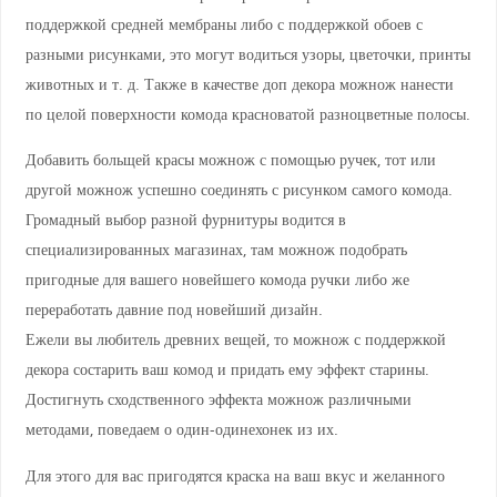
поддержкой средней мембраны либо с поддержкой обоев с
разными рисунками, это могут водиться узоры, цветочки, принты
животных и т. д. Также в качестве доп декора можнож нанести
по целой поверхности комода красноватой разноцветные полосы.
Добавить больщей красы можнож с помощью ручек, тот или
другой можнож успешно соединять с рисунком самого комода.
Громадный выбор разной фурнитуры водится в
специализированных магазинах, там можнож подобрать
пригодные для вашего новейшего комода ручки либо же
переработать давние под новейший дизайн.
Ежели вы любитель древних вещей, то можнож с поддержкой
декора состарить ваш комод и придать ему эффект старины.
Достигнуть сходственного эффекта можнож различными
методами, поведаем о один-одинехонек из их.
Для этого для вас пригодятся краска на ваш вкус и желанного