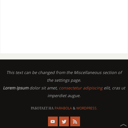
This text can be changed from the Miscellaneous section of
the settings page.
Lorem ipsum
dolor sit amet,
consectetur adipiscing
elit, cras ut
imperdiet augue.
РАБОТАЕТ НА
PARABOLA
&
WORDPRESS.