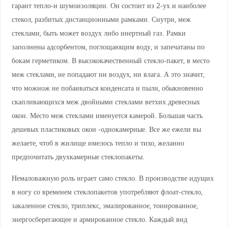
гарант тепло-и шумоизоляции. Он состоит из 2-ух и наиболее
стекол, разбитых дистанционными рамками. Снутри, меж
стеклами, быть может воздух либо инертный газ. Рамки
заполнены адсорбентом, поглощающим воду, и запечатаны по
бокам герметиком. В высококачественный стекло-пакет, в место
меж стеклами, не попадают ни воздух, ни влага. А это значит,
что можнож не побаиваться конденсата и пыли, обыкновенно
скапливающихся меж двойными стеклами ветхих древесных
окон. Место меж стеклами именуется камерой. Большая часть
дешевых пластиковых окон -однокамерные. Все же ежели вы
желаете, чтоб в жилище имелось тепло и тихо, желанно
предпочитать двухкамерные стеклопакеты.
Немаловажную роль играет само стекло. В производстве идущих
в ногу со временем стеклопакетов употребляют флоат-стекло,
закаленное стекло, триплекс, эмалированное, тонированное,
энергосберегающее и армированное стекло. Каждый вид