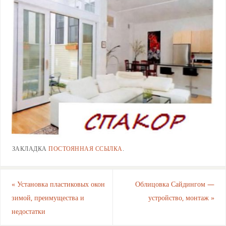
ЗАКЛАДКА
ПОСТОЯННАЯ ССЫЛКА
.
«
Установка пластиковых окон
Облицовка Сайдингом —
зимой, преимущества и
устройство, монтаж
»
недостатки