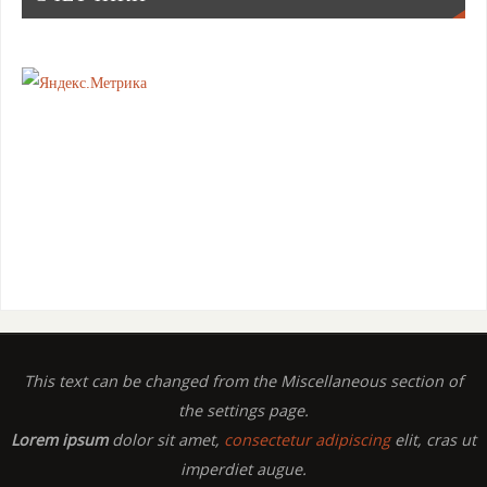
This text can be changed from the Miscellaneous section of
the settings page.
Lorem ipsum
dolor sit amet,
consectetur adipiscing
elit, cras ut
imperdiet augue.