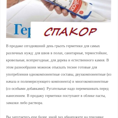
В продаже сегодняшний день грызть герметики для самых
различных нужд: для швов в полах, санитарные, термостойкие,
кровельные, всепригодные, для дерева и естественного камня. В
этом разнообразии можнож отыскать теснее готовые для
употребления однокомпонентные составы, двухкомпонентные (из
начала и полимеризующего компонента) и многокомпонентные
(со особыми добавками). Ругательные надо перемешивать перед
нанесением. В продажу герметики поступают в облике пасты,
замазки либо раствора.
Вы запутаетесь еще более, иной раз обнаружите на прилавке