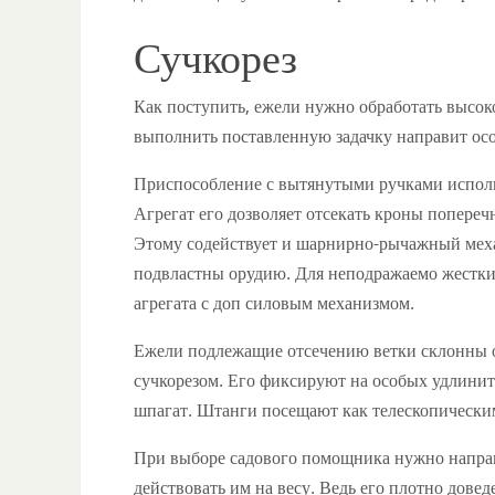
Сучкорез
Как поступить, ежели нужно обработать высок
выполнить поставленную задачку направит о
Приспособление с вытянутыми ручками исполь
Агрегат его дозволяет отсекать кроны попереч
Этому содействует и шарнирно-рычажный меха
подвластны орудию. Для неподражаемо жестких
агрегата с доп силовым механизмом.
Ежели подлежащие отсечению ветки склонны о
сучкорезом. Его фиксируют на особых удлинит
шпагат. Штанги посещают как телескопическим
При выборе садового помощника нужно направи
действовать им на весу. Ведь его плотно довед