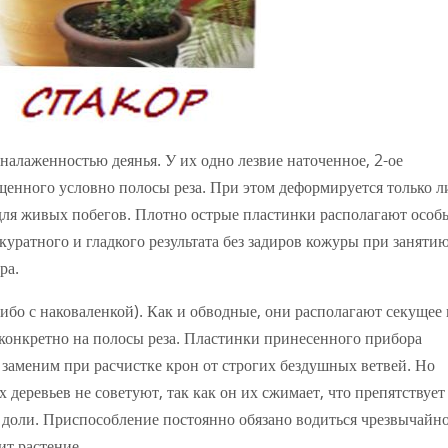
 налаженностью деянья. У их одно лезвие наточенное, 2-ое
ещенного условно полосы реза. При этом деформируется только 
 для живых побегов. Плотно острые пластинки располагают особ
куратного и гладкого результата без задиров кожуры при занятию
ра.
ибо с наковаленкой). Как и обводные, они располагают секущее 
 конкретно на полосы реза. Пластинки принесенного прибора
 заменим при расчистке крон от строгих бездушных ветвей. Но
 деревьев не советуют, так как он их сжимает, что препятствует
 доли. Приспособление постоянно обязано водиться чрезвычайн
ит растение.