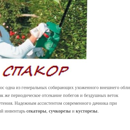
лос одна из генеральных собирающих ухоженного внешнего обли
к же периодическое отсекание побегов и бездушных веток
етения. Надежным ассистентом современного дачника при
ый инвентарь
секаторы
,
сучкорезы
и
кусторезы
.