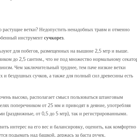
о растущие ветки? Недопустить ненадобных травм и отменно
собенный инструмент
сучкорез
.
зуют для побегов, размещенных на вышине 2,5 мтр и выше.
ником до 2,5 сантим., что не под множество нормальному секато
низм. Чем заключительный труднее, тем паче низкие ветки
 и бездушных сучков, а также для полный сил древесины есть
чень высоко, располагает смысл пользоваться штанговым
елях поперечником от 25 мм и приводят в деяние, употребляя
и (раздвижные, от 0,5 до 5 мтр), так и регистрированными.
ть интерес на его вес и балансировку, оценить, как комфортно
ется подымать над башкой, держась за баста ручек.