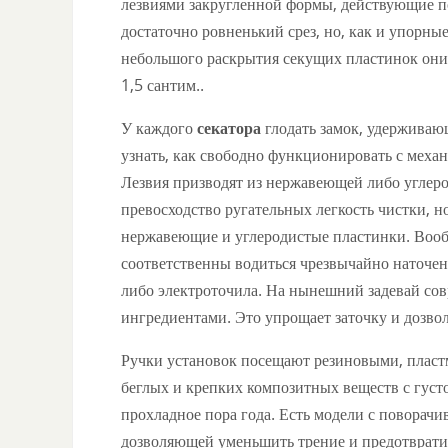
лезвиями закругленной формы, действующие 
достаточно ровненький срез, но, как и упорные
небольшого раскрытия секущих пластинок они
1,5 сантим..
У каждого
секатора
глодать замок, удерживаю
узнать, как свободно функционировать с механ
Лезвия призводят из нержавеющей либо углеро
превосходство ругательных легкость чистки, н
нержавеющие и углеродистые пластинки. Вооб
соответственны водиться чрезвычайно наточе
либо электроточила. На нынешний задевай с
ингредиентами. Это упрощает заточку и дозво
Ручки установок посещают резиновыми, плас
беглых и крепких композитных веществ с густ
прохладное пора года. Есть модели с поворачи
дозволяющей уменьшить трение и предотвратит