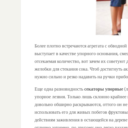
Более плотно встречаются агрегата с обводной
выступает в качестве упорного основания, см
отсекаемая количество, вот зачем их советуют
желобки для стекания сока. Чтоб достигнуть ак
нужно сильно и резко надавить на ручки прибо
Еще одна разновидность
секаторы упорные
(л
упорное лезвия. Только лишь склонно крайнее
довольно обширно раскрываются, оттого он не
использовать его для живых побегов фруктовых
действиям заживления в остающейся на дереве
отлично заточено, по другому оно легко раздав