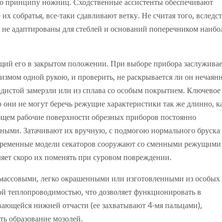
по принципу ножниц. Сходственные ассистенты обеспечивают
 их собратья, все-таки сдавливают ветку. Не считая того, вследс
 не адаптированы для стеблей и оснований поперечником наибо
щий его в закрытом положении. При выборе прибора заслужива
измом одной рукою, и проверить, не раскрывается ли он нечаянн
дистой замерзли или из сплава со особым покрытием. Ключевое
о они не могут беречь режущие характеристики так же длинно, к
щем рабочие поверхности обрезных приборов постоянно
нными. Затачивают их вручную, с подмогою нормального бруска
овременные модели секаторов сооружают со сменными режущими
ляет скоро их поменять при суровом повреждении.
тмассовыми, легко окрашенными или изготовленными из особых
ой теплопроводимостью, что дозволяет функционировать в
вающейся нижней отчасти (ее захватывают 4-мя пальцами),
ь образование мозолей.