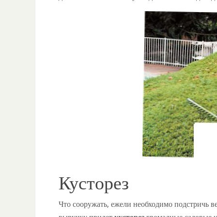
Кусторез
Что сооружать, ежели необходимо подстричь в
выручку придет
кусторез
громадные садовые н