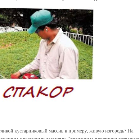
еликой кустарниковый массив к примеру, живую изгородь? На
ожницы с высокими лезвиями. Заточенные пластинки разрешаю