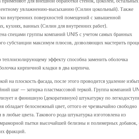
та применяют для внешной обработки стенок, цоколей, остальных
нентному увлажнению-высыханию (Силин цокольный). Также
тки внутренних поверхностей помещений с завышенной
ах, кухнях, ванных (Силин для внутренних работ).
ена спецами группы компаний UNIS с учетом самых бранных
этого субстанции максимум плюсов, дозволяющих мастерить проц
 теплоизолирующему эффекту способна заменить оболочка
болочка кирпичной кладки в два кирпича.
ой на плоскость фасада, после этого проводится удаление избы
йний шаг — затирка пластмассовой теркой. Группа компаний U
ализует и финишную (декоративную) штукатурку по легкодосту
я обладает белоснежный цвет, оттого ее чрезвычайно свободно
в любые цвета. Такового рода штукатурка изготовлена из
 мраморной пытки высочайшей белизны и полимерных добавок, 
их фракций.