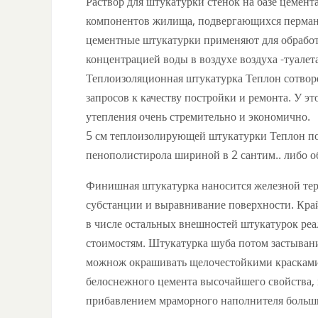
Раствор для штукатурки стенок на базе цемен
компонентов жилища, подвергающихся перма
цементные штукатурки применяют для обрабо
концентрацией воды в воздухе воздуха -туалет
Теплоизоляционная штукатурка Теплон сотвор
запросов к качеству постройки и ремонта. У 
утепления очень стремительно и экономично.
5 см теплоизолирующей штукатурки Теплон по
пенополистирола шириной в 2 сантим.. либо о
Финишная штукатурка наносится железной терк
субстанции и выравнивание поверхности. Кра
в числе остальных внешностей штукатурок ре
стоимостям. Штукатурка шуба потом застывани
можнож окрашивать щелочестойкими красками 
белоснежного цемента высочайшего свойства,
прибавлением мраморного наполнителя больш