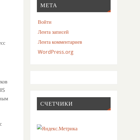
МЕТА
Войти
Лента записей
Лента комментариев
есс
WordPress.org
тков
NIS
пным
СЧЕТЧИКИ
с