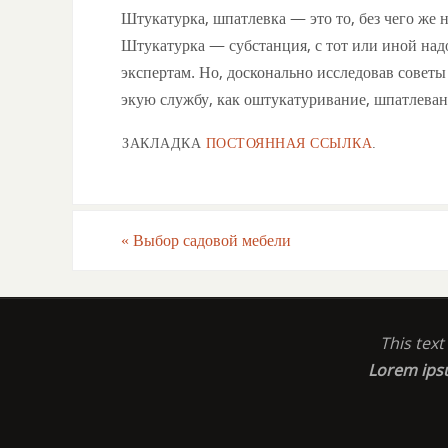
Штукатурка, шпатлевка — это то, без чего же 
Штукатурка — субстанция, с тот или иной над
экспертам. Но, досконально исследовав совет
экую службу, как оштукатуривание, шпатлева
ЗАКЛАДКА
ПОСТОЯННАЯ ССЫЛКА
.
«
Выбор садовой мебели
This tex
Lorem ip