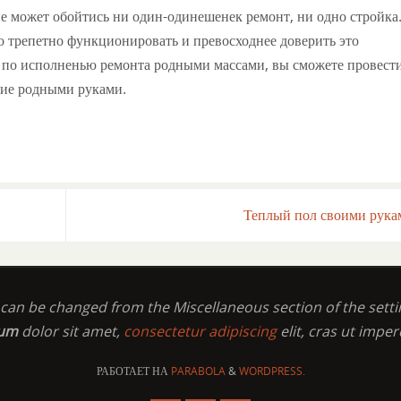
не может обойтись ни один-одинешенек ремонт, ни одно стройка
о трепетно функционировать и превосходнее доверить это
ы по исполненью ремонта родными массами, вы сможете провест
ние родными руками.
Теплый пол своими рук
t can be changed from the Miscellaneous section of the setti
sum
dolor sit amet,
consectetur adipiscing
elit, cras ut imper
РАБОТАЕТ НА
PARABOLA
&
WORDPRESS.