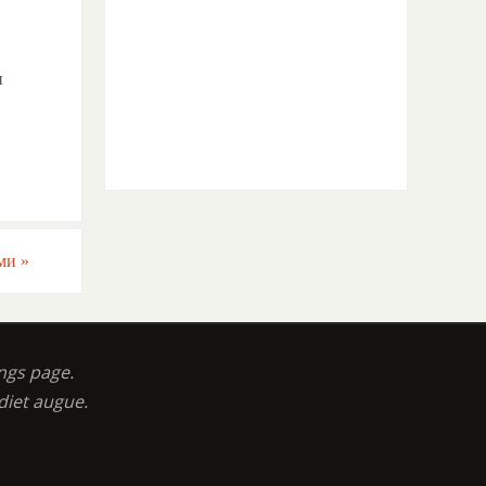
.
и
ами
»
ngs page.
diet augue.