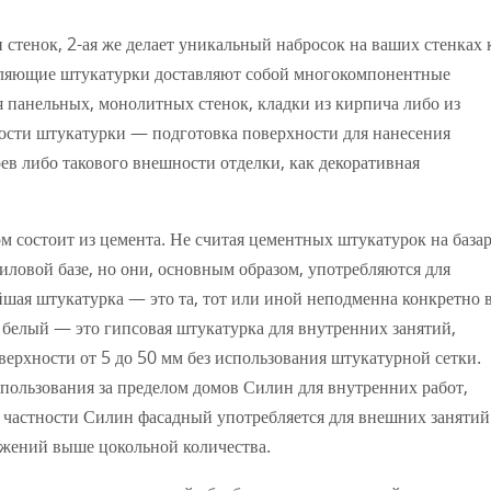
 стенок, 2-ая же делает уникальный набросок на ваших стенках 
мляющие штукатурки доставляют собой многокомпонентные
 панельных, монолитных стенок, кладки из кирпича либо из
шности штукатурки — подготовка поверхности для нанесения
в либо такового внешности отделки, как декоративная
м состоит из цемента. Не считая цементных штукатурок на база
иловой базе, но они, основным образом, употребляются для
шая штукатурка — это та, тот или иной неподменна конкретно 
н белый — это гипсовая штукатурка для внутренних занятий,
верхности от 5 до 50 мм без использования штукатурной сетки.
пользования за пределом домов Силин для внутренних работ,
 частности Силин фасадный употребляется для внешних занятий
жений выше цокольной количества.