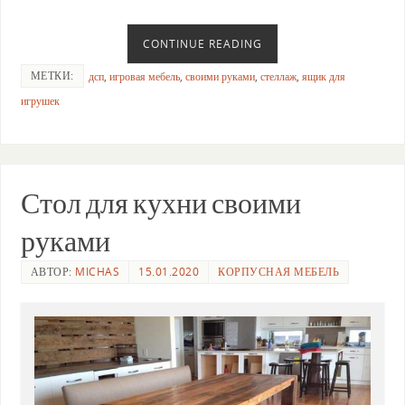
CONTINUE READING
МЕТКИ:
дсп
,
игровая мебель
,
своими руками
,
стеллаж
,
ящик для
игрушек
Стол для кухни своими
руками
АВТОР:
MICHAS
15.01.2020
КОРПУСНАЯ МЕБЕЛЬ