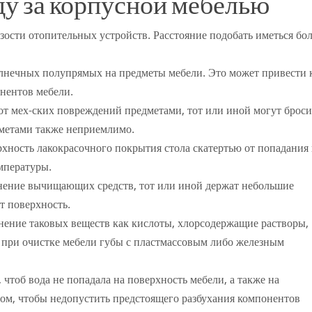
ду за корпусной мебелью
зости отопительных устройств. Расстояние подобать иметься бо
лнечных полупрямых на предметы мебели. Это может привести 
нентов мебели.
т мех-ских повреждений предметами, тот или иной могут броси
метами также неприемлимо.
хность лакокрасочного покрытия стола скатертью от попадания 
мпературы.
енение вычищающих средств, тот или иной держат небольшие
т поверхность.
нение таковых веществ как кислоты, хлорсодержащие растворы,
е при очистке мебели губы с пластмассовым либо железным
чтоб вода не попадала на поверхность мебели, а также на
лом, чтобы недопустить предстоящего разбухания компонентов