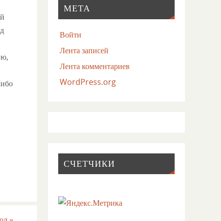
МЕТА
ый
од
Войти
Лента записей
ию,
Лента комментариев
WordPress.org
либо
СЧЕТЧИКИ
пол
»