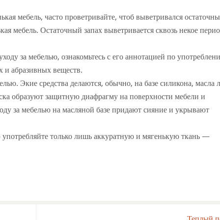
ькая мебель, часто проветривайте, чтоб выветривался остаточн
ькая мебель. Остаточный запах выветривается сквозь некое пери
уходу за мебелью, ознакомьтесь с его аннотацией по употреблен
х и абразивных веществ.
елью. Экие средства делаются, обычно, на базе силикона, масла 
воска образуют защитную диафрагму на поверхности мебели и
оду за мебелью на масляной базе придают сияние и укрывают
ю употребляйте только лишь аккуратную и мягенькую ткань —
Теплый 